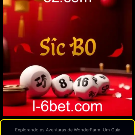
Explorando as Aventuras de WonderFarm: Um Guia