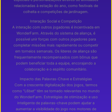
relacionadas à estação do ano, como festivais de
colheita e competições de jardinagem.
Interação Social e Competição
A interação com outros jogadores é incentivada em
WonderFarm. Através do sistema de aliança, é
possível unir forças com outros jogadores para
completar missões mais rapidamente ou competir
em torneios semanais. Os líderes de aliança são
frequentemente recompensados com bônus que
podem beneficiar toda a equipe, encorajando a
colaboração e o espírito comunitário.
Impacto das Palavras-Chave e Estratégias
Com a crescente digitalização dos jogos, termos
como "L6bet" têm se tornado relevantes no mundo
do WonderFarm. Estratégias de otimização e uso
inteligente de palavras-chave podem ajudar a
aumentar a visibilidade do jogo nos motores de