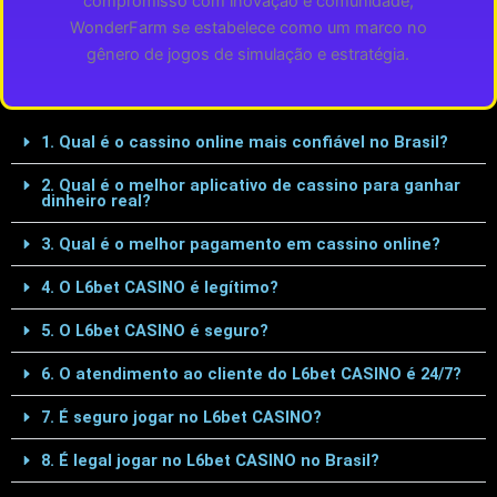
compromisso com inovação e comunidade,
WonderFarm se estabelece como um marco no
gênero de jogos de simulação e estratégia.
1. Qual é o cassino online mais confiável no Brasil?
2. Qual é o melhor aplicativo de cassino para ganhar
dinheiro real?
3. Qual é o melhor pagamento em cassino online?
4. O L6bet CASINO é legítimo?
5. O L6bet CASINO é seguro?
6. O atendimento ao cliente do L6bet CASINO é 24/7?
7. É seguro jogar no L6bet CASINO?
8. É legal jogar no L6bet CASINO no Brasil?