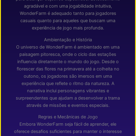
agradável e com uma jogabilidade intuitiva,
WonderFarm é adequado tanto para jogadores
casuais quanto para aqueles que buscam uma
experiência de jogo mais profunda.
Ambientação e História
O universo de WonderFarm é ambientado em uma
paisagem pitoresca, onde o ciclo das estações
influencia diretamente o mundo do jogo. Desde o
florescer das flores na primavera até a colheita no
outono, os jogadores são imersos em uma
experiência que reflete o ritmo da natureza. A
narrativa inclui personagens vibrantes e
surpreendentes que ajudam a desenvolver a trama
através de missões e eventos especiais.
Regras e Mecânicas de Jogo
Embora WonderFarm seja fácil de aprender, ele
oferece desafios suficientes para manter o interesse