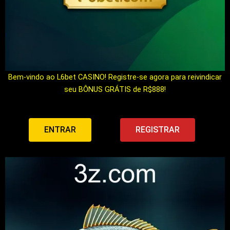
Bem-vindo ao L6bet CASINO! Registre-se agora para reivindicar
seu BÔNUS GRÁTIS de R$888!
ENTRAR
REGISTRAR