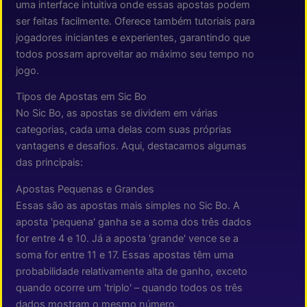
uma interface intuitiva onde essas apostas podem
ser feitas facilmente. Oferece também tutoriais para
jogadores iniciantes e experientes, garantindo que
todos possam aproveitar ao máximo seu tempo no
jogo.
Tipos de Apostas em Sic Bo
No Sic Bo, as apostas se dividem em várias
categorias, cada uma delas com suas próprias
vantagens e desafios. Aqui, destacamos algumas
das principais:
Apostas Pequenas e Grandes
Essas são as apostas mais simples no Sic Bo. A
aposta 'pequena' ganha se a soma dos três dados
for entre 4 e 10. Já a aposta 'grande' vence se a
soma for entre 11 e 17. Essas apostas têm uma
probabilidade relativamente alta de ganho, exceto
quando ocorre um 'triplo' – quando todos os três
dados mostram o mesmo número.