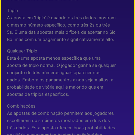
Triplo
A aposta em 'triplo' é quando os três dados mostram
o mesmo número específico, como três 2s ou três
5s. É uma das apostas mais difíceis de acertar no Sic
Bo, mas com um pagamento significativamente alto.
Qualquer Triplo
Esta é uma aposta menos específica que uma
aposta de triplo normal. O jogador ganha se qualquer
conjunto de três números iguais aparecer nos
dados. Embora os pagamentos ainda sejam altos, a
probabilidade de vitória aqui é maior do que em
apostas de triplos específicos.
Combinações
As apostas de combinação permitem aos jogadores
escolherem dois números mostrados em dois dos
três dados. Esta aposta oferece boas probabilidades
de vitória e pagamentos bastante satisfatórios.