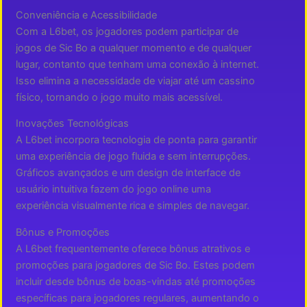
Conveniência e Acessibilidade
Com a L6bet, os jogadores podem participar de
jogos de Sic Bo a qualquer momento e de qualquer
lugar, contanto que tenham uma conexão à internet.
Isso elimina a necessidade de viajar até um cassino
físico, tornando o jogo muito mais acessível.
Inovações Tecnológicas
A L6bet incorpora tecnologia de ponta para garantir
uma experiência de jogo fluida e sem interrupções.
Gráficos avançados e um design de interface de
usuário intuitiva fazem do jogo online uma
experiência visualmente rica e simples de navegar.
Bônus e Promoções
A L6bet frequentemente oferece bônus atrativos e
promoções para jogadores de Sic Bo. Estes podem
incluir desde bônus de boas-vindas até promoções
específicas para jogadores regulares, aumentando o