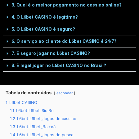
3. Qual é o melhor pagamento no cassino online?
4. O L6bet CASINO é legítimo?
5. O L6bet CASINO é seguro?
6. O serviço ao cliente do L6bet CASINO é 24/7?
7. É seguro jogar no L6bet CASINO?
8. É legal jogar no L6bet CASINO no Brasil?
Tabela de conteúdos
esconder
1
L6bet CASINO
1.1
L6bet L6bet_Sic Bo
1.2
L6bet L6bet_Jogos de cassino
1.3
L6bet L6bet_Bacará
1.4
L6bet L6bet_Jogos de pesca