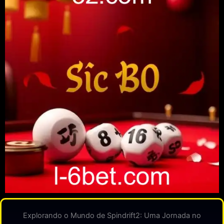
Explorando o Mundo de Spindrift2: Uma Jornada no