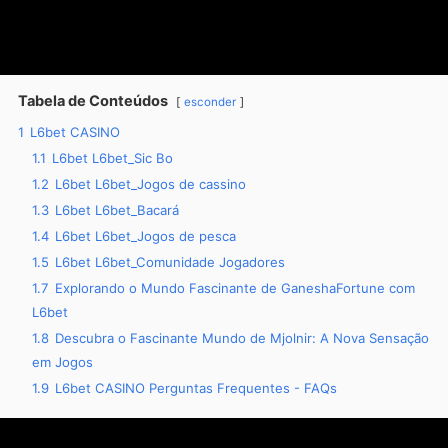
Tabela de Conteúdos
esconder
1
L6bet CASINO
1.1
L6bet L6bet_Sic Bo
1.2
L6bet L6bet_Jogos de cassino
1.3
L6bet L6bet_Bacará
1.4
L6bet L6bet_Jogos de pesca
1.5
L6bet L6bet_Comunidade Jogadores
1.7
Explorando o Mundo Fascinante de GaneshaFortune com
L6bet
1.8
Descubra o Fascinante Mundo de Mjolnir: A Nova Sensação
em Jogos
1.9
L6bet CASINO Perguntas Frequentes - FAQs