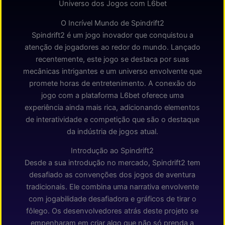
Universo dos Jogos com L6bet
O Incrível Mundo de Spindrift2
Spindrift2 é um jogo inovador que conquistou a
atenção de jogadores ao redor do mundo. Lançado
recentemente, este jogo se destaca por suas
mecânicas intrigantes e um universo envolvente que
promete horas de entretenimento. A conexão do
jogo com a plataforma L6bet oferece uma
experiência ainda mais rica, adicionando elementos
de interatividade e competição que são o destaque
da indústria de jogos atual.
Introdução ao Spindrift2
Desde a sua introdução no mercado, Spindrift2 tem
desafiado as convenções dos jogos de aventura
tradicionais. Ele combina uma narrativa envolvente
com jogabilidade desafiadora e gráficos de tirar o
fôlego. Os desenvolvedores atrás deste projeto se
empenharam em criar algo que não só prenda a