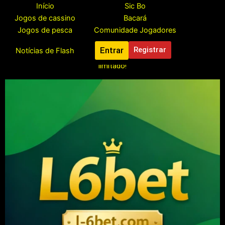
Pular
Início
Sic Bo
para
Jogos de cassino
Bacará
o
Jogos de pesca
Comunidade Jogadores
conteúdo
Entrar
Registrar
Notícias de Flash
Registre-se para reivindicar seu bônus grátis de R$888, tempo
limitado!