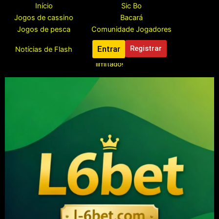
Pular
Início
Sic Bo
para
Jogos de cassino
Bacará
o
Jogos de pesca
Comunidade Jogadores
conteúdo
Entrar
Registrar
Notícias de Flash
Registre-se para reivindicar seu bônus grátis de R$888, tempo
limitado!