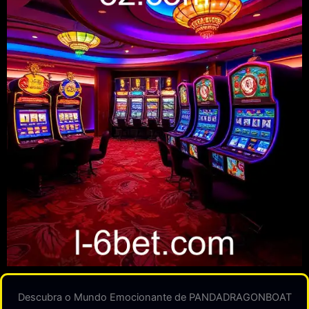
Descubra o Mundo Emocionante de PANDADRAGONBOAT