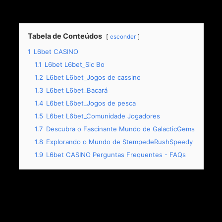
Tabela de Conteúdos
esconder
1
L6bet CASINO
1.1
L6bet L6bet_Sic Bo
1.2
L6bet L6bet_Jogos de cassino
1.3
L6bet L6bet_Bacará
1.4
L6bet L6bet_Jogos de pesca
1.5
L6bet L6bet_Comunidade Jogadores
1.7
Descubra o Fascinante Mundo de GalacticGems
1.8
Explorando o Mundo de StempedeRushSpeedy
1.9
L6bet CASINO Perguntas Frequentes - FAQs