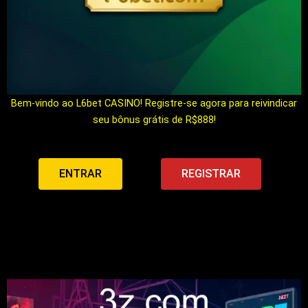
Bem-vindo ao L6bet CASINO! Registre-se agora para reivindicar
seu bônus grátis de R$888!
ENTRAR
REGISTRAR