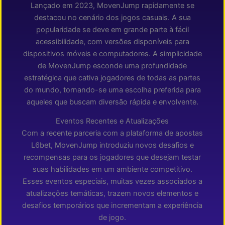
Lançado em 2023, MovenJump rapidamente se
destacou no cenário dos jogos casuais. A sua
popularidade se deve em grande parte à fácil
acessibilidade, com versões disponíveis para
dispositivos móveis e computadores. A simplicidade
de MovenJump esconde uma profundidade
estratégica que cativa jogadores de todas as partes
do mundo, tornando-se uma escolha preferida para
aqueles que buscam diversão rápida e envolvente.
Eventos Recentes e Atualizações
Com a recente parceria com a plataforma de apostas
L6bet, MovenJump introduziu novos desafios e
recompensas para os jogadores que desejam testar
suas habilidades em um ambiente competitivo.
Esses eventos especiais, muitas vezes associados a
atualizações temáticas, trazem novos elementos e
desafios temporários que incrementam a experiência
de jogo.