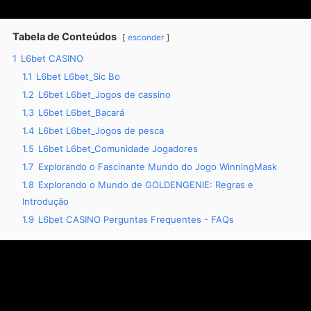
Tabela de Conteúdos
esconder
1
L6bet CASINO
1.1
L6bet L6bet_Sic Bo
1.2
L6bet L6bet_Jogos de cassino
1.3
L6bet L6bet_Bacará
1.4
L6bet L6bet_Jogos de pesca
1.5
L6bet L6bet_Comunidade Jogadores
1.7
Explorando o Fascinante Mundo do Jogo WinningMask
1.8
Explorando o Mundo de GOLDENGENIE: Regras e
Introdução
1.9
L6bet CASINO Perguntas Frequentes - FAQs