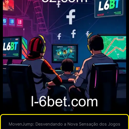
MovenJump: Desvendando a Nova Sensação dos Jogos