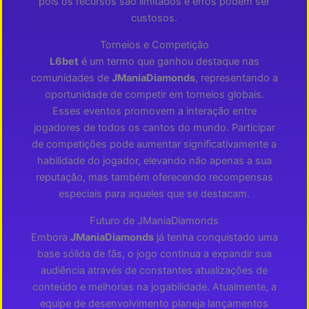
pois os recursos são limitados e erros podem ser
custosos.
Torneios e Competição
L6bet
é um termo que ganhou destaque nas
comunidades de
JManiaDiamonds
, representando a
oportunidade de competir em torneios globais.
Esses eventos promovem a interação entre
jogadores de todos os cantos do mundo. Participar
de competições pode aumentar significativamente a
habilidade do jogador, elevando não apenas a sua
reputação, mas também oferecendo recompensas
especiais para aqueles que se destacam.
Futuro de JManiaDiamonds
Embora
JManiaDiamonds
já tenha conquistado uma
base sólida de fãs, o jogo continua a expandir sua
audiência através de constantes atualizações de
conteúdo e melhorias na jogabilidade. Atualmente, a
equipe de desenvolvimento planeja lançamentos