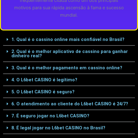
frequentemente citada como um dos principais
motivos para sua rápida ascensão à fama e sucesso
mundial.
1. Qual é o cassino online mais confiável no Brasil?
2. Qual é o melhor aplicativo de cassino para ganhar
dinheiro real?
3. Qual é o melhor pagamento em cassino online?
4. O L6bet CASINO é legítimo?
5. O L6bet CASINO é seguro?
6. O atendimento ao cliente do L6bet CASINO é 24/7?
7. É seguro jogar no L6bet CASINO?
8. É legal jogar no L6bet CASINO no Brasil?