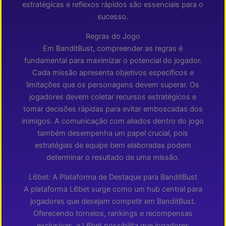
estratégicas e reflexos rápidos são essenciais para o
sucesso.
Regras do Jogo
Em BanditBust, compreender as regras é
fundamental para maximizar o potencial do jogador.
Cada missão apresenta objetivos específicos e
limitações que os personagens devem superar. Os
jogadores devem coletar recursos estratégicos e
tomar decisões rápidas para evitar emboscadas dos
inimigos. A comunicação com aliados dentro do jogo
também desempenha um papel crucial, pois
estratégias de equipe bem elaboradas podem
determinar o resultado de uma missão.
L6bet: A Plataforma de Destaque para BanditBust
A plataforma L6bet surge como um hub central para
jogadores que desejam competir em BanditBust.
Oferecendo torneios, rankings e recompensas
exclusivas, a L6bet possibilita que jogadores